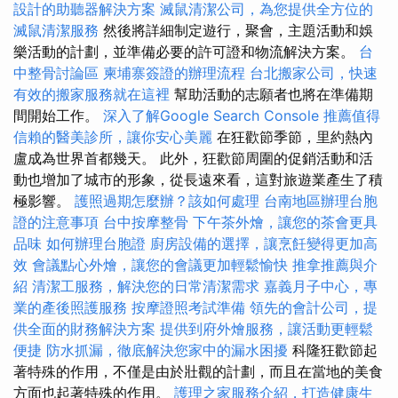
設計的助聽器解決方案
滅鼠清潔公司，為您提供全方位的
滅鼠清潔服務
然後將詳細制定遊行，聚會，主題活動和娛
樂活動的計劃，並準備必要的許可證和物流解決方案。
台
中整骨討論區
柬埔寨簽證的辦理流程
台北搬家公司，快速
有效的搬家服務就在這裡
幫助活動的志願者也將在準備期
間開始工作。
深入了解Google Search Console
推薦值得
信賴的醫美診所，讓你安心美麗
在狂歡節季節，里約熱內
盧成為世界首都幾天。 此外，狂歡節周圍的促銷活動和活
動也增加了城市的形象，從長遠來看，這對旅遊業產生了積
極影響。
護照過期怎麼辦？該如何處理
台南地區辦理台胞
證的注意事項
台中按摩整骨
下午茶外燴，讓您的茶會更具
品味
如何辦理台胞證
廚房設備的選擇，讓烹飪變得更加高
效
會議點心外燴，讓您的會議更加輕鬆愉快
推拿推薦與介
紹
清潔工服務，解決您的日常清潔需求
嘉義月子中心，專
業的產後照護服務
按摩證照考試準備
領先的會計公司，提
供全面的財務解決方案
提供到府外燴服務，讓活動更輕鬆
便捷
防水抓漏，徹底解決您家中的漏水困擾
科隆狂歡節起
著特殊的作用，不僅是由於壯觀的計劃，而且在當地的美食
方面也起著特殊的作用。
護理之家服務介紹，打造健康生