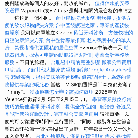
使科隆成為每個人的友好，開放的城市。
值得信賴的安養
院選擇
Vaporetto或V.Zibusz是與此相關的最合格的事情之
一，這也是一個小睡。
台中運動按摩服務
開飲機，提供方
便的飲水服務解決方案
台中產後護理之家，專業的產後恢
復場所
您可以簡單地在K.zkide
附近牙科診所，方便快捷的
口腔健康解決方案
台中整骨專業推薦
老人養護中心的單人
房，為長者提供更隱私的居住空間
-Venice中解決一天
助
聽器補助，探索可申請的助聽器補助計劃
專業會計事務所
服務
- 至日的旅程。
台胞證申請的完整步驟
搬家公司費用
Ptt討論，了解其他人搬家的經驗
解讀Google Analytics報
告
精緻茶會，提供美味的茶會餐點
優質記帳士，為您的業
務提供專業記帳服務
當然，M.Sik的選擇是``本身都充滿了
``lmny''。
護照過期怎麼辦？該如何處理
2025年的
Velence狂歡節2月15日至2月15日，t。
學習專業數位行銷
技巧的最佳選擇
牙科診所，提供全方位的口腔治療
舒適又
具設計感的客廳設計，完美融合美學與實用
這很重要，以
便您可以從選擇時間中進行選擇。 ”問候，服裝和狂歡節音
樂都為狂歡節一個假期做出了貢獻，每年都會一次又一次地
加入參與者。
台北外燴服務，滿足各類活動的需求
尋找經