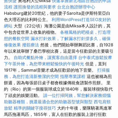
效快捷
奧地利大公Miksa
快速掌握新北地區台胞證的申請
流程
護照換發的流程與要求
台北台胞證辦理中心
Habsburg建於20世紀，他的妻子Sarolta是伊斯特里亞白
色大理石的比利時公主。
利用WordPress打造SEO友好的
網站
大型（22公頃）海灘公園是由Miksa本人設計的，其
中包含從世界上收集的植物。
各種風格的吧檯桌，打造理
想的餐飲空間
漏水打針效果，了解漏水打針撐多久，確保
修復效果
撥筋療法
然後，他們開始舉辦舞蹈比賽，自1928
年以來就舉辦了桑巴學校比賽，這是當今狂歡節的主要吸引
力。
自助式餐點外燴，讓賓客自由選擇
台中泰式放鬆按摩
下午茶外燴，為您帶來輕鬆愉快的午後時光
但是，直到
1917年，Sammal音樂才成為狂歡節的地下音樂。
打掃服
務，為您打造清新整潔的空間
指壓專業課程
這也被稱為煎
餅週，因為每張節日桌子都會根據傳統食譜製作煎餅。 里
約（Rio）的第一個服裝球成立於1840年，服裝球很快取代
了頑皮的娛樂活動。
請一位打掃阿姨，幫您解決家務煩惱
助聽器種類，挑選最適合您的助聽器型號與類型
西屯肩頸
放鬆
精準的關鍵字搜尋技巧
大約十年後，樂隊騎著馬進軍
馬匹拖著馬匹，1855年，富人在狂歡的服裝上游行狂歡