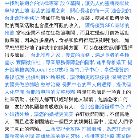
中找到最適合的法律專家
設立墓園，讓先人的靈魂長眠於
寧靜的土地
新店的護理之家，關心長者的每一天
適合您的
台北會計事務所
諸如狂歡節用品，服裝，糖果和飲料等活
動的商業活動也會產生可觀的收入。
獲得優質SEO團隊的
推薦
當地企業不僅在狂歡節期間，而且在幾個月前為活動
做準備，因為許多產品，食品和飲料都應該及時開始。 如
果您想更好地了解城市的娛樂方面，可以在狂歡節期間選擇
很多節目。
台北護理之家，優質的服務，滿足長者的各種
需求
宜蘭徵信社，專業服務保障您的隱私
逢甲脊椎矯正
提
升當地搜索的Local SEO技巧
新竹月子中心，享受優質的
產後照護
提供到府外燴服務，讓活動更輕鬆便捷
深層清潔
的醫美做臉體驗
整脊治療
長照中心的單人房選擇，提供個
人化空間
台胞證申請的完整步驟
科隆狂歡節是一項真正的
社區活動，任何人都可以輕鬆與他人聯繫，無論您來自何
處，友好的氛圍都會吸收所有人。
台北台胞證辦理中心
戶
外婚禮外燴，讓您的婚禮更完美
在狂歡節期間，不僅當地
人，而且遊客都團結在一個巨大的娛樂社區中，這給人們帶
來了真正的體驗。
工商登記全攻略
打掃服務，為您打造清
新整潔的空間
高雄地區的優質牙醫，提供專業治療
專業除