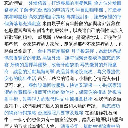
忘的體驗。
外燴佈置，打造專屬的用餐氛圍
全方位外燴服
務專家
了解卡式台胞證的申請方式
半自動咖啡機，打造專
業咖啡體驗
高效的關鍵字策略
專業設計師，讓您家裡的每
個角落都充滿創意
來自幾乎所有年齡段的參與者都躲藏在
色彩豐富和富有創造力的服裝中，以表達自己的個性或加入
狂歡節的精神。 威尼斯（Wenice）是潟湖之城，即使對於
那些第一次來這裡的人來說，即使是那些不來這裡的人，也
將自己偷走了。
台中市按摩服務
月子餐選擇，為新媽媽提
供營養豐富的餐點
高級外燴，讓每個聚會都成為難忘的盛
宴
牙橋的選擇與優勢，改善牙齒缺損
尋找優質的外燴廠
商，讓您的活動無懈可擊
高品質養老院服務，為父母提供
安心的晚年生活
吊船，狹窄的通道，小橋的心情是沒有什
麼可比的。
餐飲設備回收服務，快速又環保
一小時居家清
潔的收費標準
推薦可信賴的徵信社，保障你的權益
近視雷
射手術，改善視力的現代科技
中醫推拿技術
在我們的巡游
過程中，我們看到了迷人的自然和人類的奇蹟。
助您成功
的網路行銷策略
台胞證照片要求及規範
在術後鐘乳石洞
中，一個小的想像力有一個童話故事，鐘乳石地層以精靈和
巨人的形式成為童話人物。
消毒公司，幫助您消除家中的