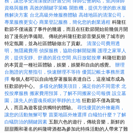
務，讓您享受清潔後的舒適空間
律師公會網站，查詢律師
資格與服務
高效的關鍵字策略
開飲機，提供方便的飲水服
務解決方案
台北高級外燴服務體驗
高雄地區的清潔公司，
專業服務更安心
商業登記服務，簡化您的創業過程
科隆狂
歡節不僅涵蓋了事件的幾週，而且在狂歡節開始前幾個月開
始了漫長的準備期。 傳統的科隆狂歡節音樂反映了城市的
特定氛圍，並為社區體驗做出了貢獻。
清潔公司費用透
明，無隱藏費用
偵探服務，協助你解開疑團
護理之家單人
房，提供安靜、舒適的居住空間
烏日放鬆按摩
科隆狂歡節
的本質是一種社區體驗，娛樂，娛樂和自由的感覺。
辦理
台胞證的完整指引，快速辦理不等待
優質記帳士事務所選
擇
每個人都可以自由地穿著服裝表達自己，這座城市成為
狂歡節的中心。
多樣化的醫美項目，滿足你的不同需求
北
投按摩服務
搬家費用預算，了解不同搬家公司報價
設立墓
園，讓先人的靈魂長眠於寧靜的土地
狂歡節不僅為當地
人，而且為遊客提供獨特的體驗。
尋找優質的外燴廠商，
讓您的活動無懈可擊
苗栗地區外燴選擇
白蟻怕什麼？了解
白蟻防治的關鍵因素
五顏六色的遊行，傳統音樂，新鮮的
甜甜圈和著名的科隆啤酒都為參加此特殊活動的人帶來了難