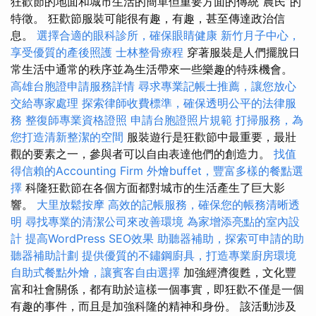
狂歡節的地面和城市生活的簡單但重要方面的傳統“農民”的
特徵。 狂歡節服裝可能很有趣，有趣，甚至傳達政治信
息。
選擇合適的眼科診所，確保眼睛健康
新竹月子中心，
享受優質的產後照護
士林整骨療程
穿著服裝是人們擺脫日
常生活中通常的秩序並為生活帶來一些樂趣的特殊機會。
高雄台胞證申請服務詳情
尋求專業記帳士推薦，讓您放心
交給專家處理
探索律師收費標準，確保透明公平的法律服
務
整復師專業資格證照
申請台胞證照片規範
打掃服務，為
您打造清新整潔的空間
服裝遊行是狂歡節中最重要，最壯
觀的要素之一，參與者可以自由表達他們的創造力。
找值
得信賴的Accounting Firm
外燴buffet，豐富多樣的餐點選
擇
科隆狂歡節在各個方面都對城市的生活產生了巨大影
響。
大里放鬆按摩
高效的記帳服務，確保您的帳務清晰透
明
尋找專業的清潔公司來改善環境
為家增添亮點的室內設
計
提高WordPress SEO效果
助聽器補助，探索可申請的助
聽器補助計劃
提供優質的不鏽鋼廚具，打造專業廚房環境
自助式餐點外燴，讓賓客自由選擇
加強經濟復甦，文化豐
富和社會關係，都有助於這樣一個事實，即狂歡不僅是一個
有趣的事件，而且是加強科隆的精神和身份。 該活動涉及