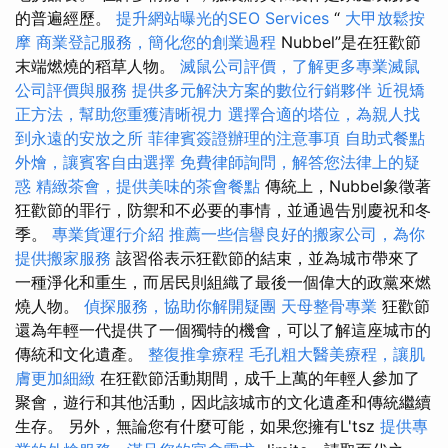
的普遍經歷。
提升網站曝光的SEO Services
“
大甲放鬆按
摩
商業登記服務，簡化您的創業過程
Nubbel”是在狂歡節
末端燃燒的稻草人物。
滅鼠公司評價，了解更多專業滅鼠
公司評價與服務
提供多元解決方案的數位行銷夥伴
近視矯
正方法，幫助您重獲清晰視力
選擇合適的塔位，為親人找
到永遠的安放之所
菲律賓簽證辦理的注意事項
自助式餐點
外燴，讓賓客自由選擇
免費律師詢問，解答您法律上的疑
惑
精緻茶會，提供美味的茶會餐點
傳統上，Nubbel象徵著
狂歡節的罪行，防禦和不必要的事情，並通過告別慶祝和冬
季。
專業貨運行介紹
推薦一些信譽良好的搬家公司，為你
提供搬家服務
該習俗表示狂歡節的結束，並為城市帶來了
一種淨化和重生，而居民則組織了最後一個偉大的政黨來燃
燒人物。
偵探服務，協助你解開疑團
天母整骨專業
狂歡節
還為年輕一代提供了一個獨特的機會，可以了解這座城市的
傳統和文化遺產。
整復推拿療程
毛孔粗大醫美療程，讓肌
膚更加細緻
在狂歡節活動期間，成千上萬的年輕人參加了
聚會，遊行和其他活動，因此該城市的文化遺產和傳統繼續
生存。 另外，無論您有什麼可能，如果您擁有L'tsz
提供專