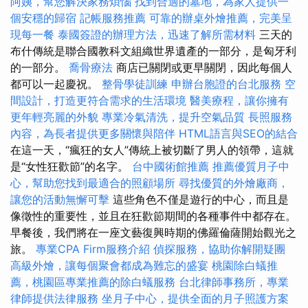
阿姨，幫您解決家務煩惱
找到合適的墓地，為家人提供一
個安穩的歸宿
記帳服務推薦
可靠的辦桌外燴推薦，完美呈
現每一餐
泰國簽證的辦理方法，迅速了解所需材料
三天的
布什傳統是聯合國教科文組織世界遺產的一部分，是匈牙利
的一部分。
喬骨療法
商店已關閉或更早關閉，因此每個人
都可以一起慶祝。
整骨學徒訓練
申辦台胞證的台北服務
空
間設計，打造更符合需求的生活環境
醫美療程，讓你擁有
更年輕亮麗的外貌
專業冷氣清洗，提升空氣品質
長照服務
內容，為長者提供更多關懷與陪伴
HTML語言與SEO的結合
在這一天，“瘋狂的女人”傳統上被切斷了男人的領帶，這就
是“女性狂歡節”的名字。
台中國術館推薦
推薦優質月子中
心，幫助您找到最適合的照顧場所
尋找優質的外燴廠商，
讓您的活動無懈可擊
這些角色不僅是遊行的中心，而且是
像徵性的重要性，並且在狂歡節期間的各種事件中都存在。
早餐後，我們將在一座文藝復興時期的佛羅倫薩開始觀光之
旅。
專業CPA Firm服務介紹
偵探服務，協助你解開疑團
高級外燴，讓每個聚會都成為難忘的盛宴
桃園除白蟻推
薦，桃園區專業推薦的除白蟻服務
台北律師事務所，專業
律師提供法律服務
坐月子中心，提供全面的月子照護方案