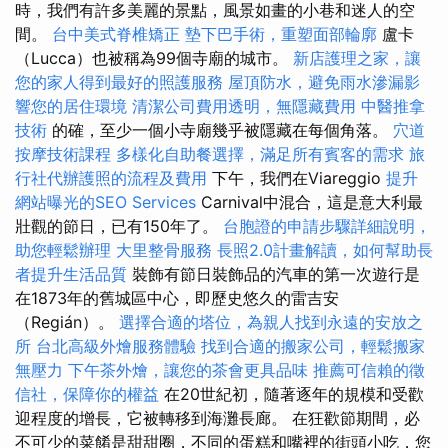
時，我們有許多美麗的景點，風景如畫的小巷和迷人的空
間。
台中美式脊椎矯正
墊下巴手術，重塑面部輪廓
盧卡
（Lucca）也被稱為99個寺廟的城市。
新店護理之家，讓
您的家人得到最好的照護服務
屋頂防水，避免雨水滲漏影
響您的居住環境
清潔公司費用透明，無隱藏費用
中醫推拿
技術
的確，至少一個小寺廟幾乎被隱藏在每個角落。
穴道
按摩技術課程
多樣化自助餐選擇，滿足所有賓客的需求
旅
行社代辦護照的流程及費用
下午，我們在Viareggio
提升
網站曝光的SEO Services
Carnival中混合，這是意大利最
壯觀的節日，已有150年了。
台胞證的申請步驟詳細說明，
助您輕鬆辦理
大里整骨服務
長照2.0計畫解讀，如何幫助長
者提升生活品質
裝飾有節日裝飾品的汽車的第一次遊行是
在1873年的舊城區中心，即歷史悠久的雷吉安
（Regián）。
選擇合適的塔位，為親人找到永遠的安放之
所
台北高級外燴服務體驗
找到合適的搬家公司，輕鬆搬家
無壓力
下午茶外燴，讓您的茶會更具品味
推薦可信賴的徵
信社，保障你的權益
在20世紀初，隨著逐年的規模和受歡
迎程度的增長，它被轉移到海灘長廊。 在狂歡節期間，必
不可少的菜餚是甜甜圈，不同的蛋糕和嘴裡的​​街頭小吃，您