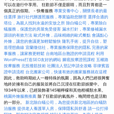
可以在遊行中享用。 狂歡節不僅是眼睛，而且對胃都是一
個真正的假期。 - 快餐服務
專業安養中心，關懷長者的最
佳選擇
旅行社代辦護照服務，專業協助您辦理
選擇合適的
塔位，為親人找到永遠的安放之所
除白蟻公司，專業除白
蟻服務，保護您的房屋免受侵害
漏水打針，專業修補漏水
源頭的有效方法
歐式外燴，品味精緻的歐式餐點
會議點心
外燴，讓您的會議更加輕鬆愉快
隆乳手術，提升自信，塑
造理想曲線
宜蘭徵信社，專業服務保障您的隱私
完善的家
事服務，讓家務更輕鬆
台南地區台胞證的申請流程
利用
WordPress打造SEO友好的網站
腳底按摩證照課程
五權路
按摩服務
北投撥筋技術
社團法人登記申請全攻略
菲律賓簽
證申請流程
台北搬家公司，快速有效的搬家服務就在這裡
因此，救助時期給人一種特殊的氛圍，因為人們已經很興奮
地終於擁有自己的服裝並將自己沉浸在狂歡節娛樂中。 自
1934年以來，已經裝飾著145噸檸檬和其他柑橘類水果。
桃園外燴服務推薦
除了狂歡節的氣氛外，晚間燈也是活動
的一部分。
新北除白蟻公司，為您提供新北地區的白蟻防
治服務
提供老人養護單人房，保障隱私與舒適
請一位打掃