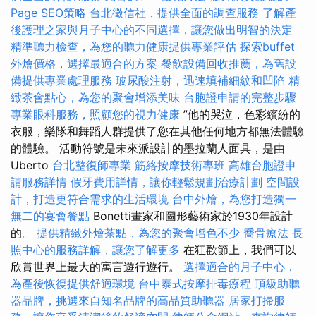
Page SEO策略
台北徵信社，提供全面的調查服務
了解產
後護理之家與月子中心的不同選擇，讓您做出明智的決定
精準聽力檢查，為您的聽力健康提供專業評估
探索buffet
外燴價格，選擇最適合的方案
餐飲設備回收推薦，為舊設
備提供專業處理服務
玻尿酸注射，迅速填補細紋和凹陷
精
緻茶會點心，為您的聚會增添美味
台胞證申請的完整步驟
專業眼科服務，照顧您的視力健康
”他的哭泣，色彩繽紛的
衣服，樂隊和舞蹈人群提供了您在其他任何地方都無法體驗
的體驗。 活動符號是未來派設計的墨拉蘭人面具，是由
Uberto
台北整復師專業
筋絡按摩技術專班
高雄台胞證申
請服務詳情
假牙費用詳情，讓你輕鬆規劃治療計劃
空間設
計，打造更符合需求的生活環境
台中外燴，為您打造獨一
無二的宴會餐點
Bonetti畫家和圖形藝術家於1930年設計
的。
提供精緻外燴茶點，為您的聚會增色不少
喬骨療法
長
照中心的服務詳解，讓您了解更多
在狂歡節上，我們可以
欣賞世界上最大的寓言遊行遊行。
選擇適合的月子中心，
為產後恢復提供舒適環境
台中泰式按摩排毒療程
頂級助聽
器品牌，挑選來自知名品牌的高品質助聽器
居家打掃服