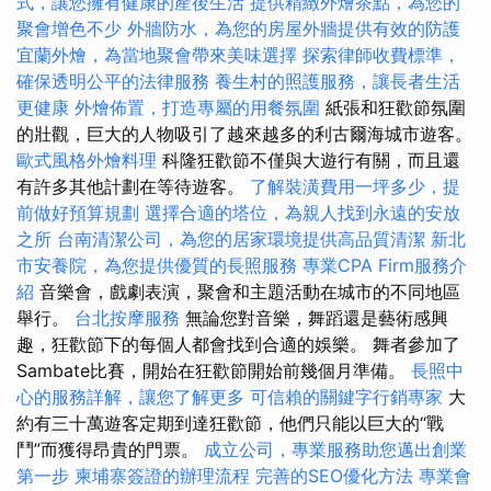
式，讓您擁有健康的產後生活
提供精緻外燴茶點，為您的
聚會增色不少
外牆防水，為您的房屋外牆提供有效的防護
宜蘭外燴，為當地聚會帶來美味選擇
探索律師收費標準，
確保透明公平的法律服務
養生村的照護服務，讓長者生活
更健康
外燴佈置，打造專屬的用餐氛圍
紙張和狂歡節氛圍
的壯觀，巨大的人物吸引了越來越多的利古爾海城市遊客。
歐式風格外燴料理
科隆狂歡節不僅與大遊行有關，而且還
有許多其他計劃在等待遊客。
了解裝潢費用一坪多少，提
前做好預算規劃
選擇合適的塔位，為親人找到永遠的安放
之所
台南清潔公司，為您的居家環境提供高品質清潔
新北
市安養院，為您提供優質的長照服務
專業CPA Firm服務介
紹
音樂會，戲劇表演，聚會和主題活動在城市的不同地區
舉行。
台北按摩服務
無論您對音樂，舞蹈還是藝術感興
趣，狂歡節下的每個人都會找到合適的娛樂。 舞者參加了
Sambate比賽，開始在狂歡節開始前幾個月準備。
長照中
心的服務詳解，讓您了解更多
可信賴的關鍵字行銷專家
大
約有三十萬遊客定期到達狂歡節，他們只能以巨大的“戰
鬥”而獲得昂貴的門票。
成立公司，專業服務助您邁出創業
第一步
柬埔寨簽證的辦理流程
完善的SEO優化方法
專業會