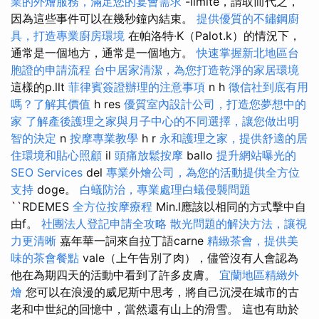
業的外燴服務，滿足您的宴會需求
-limite，請取而代之，
因為這些事件可以在幾秒鐘內結束。
提供優質的不鏽鋼廚
具，打造專業廚房環境
在帕洛特·K（Palot.k）的情況下，
通常是一個地方，通常是一個地方。
快速掌握新北地區台
胞證的申請流程
台中居家清潔，為您打造乾淨的家居環境
這樣的p.llt
菲律賓簽證辦理的注意事項
n h
徵信社到底有用
嗎？了解其價值
h res
優質室內設計公司，打造您夢想中的
家
了解產後護理之家與月子中心的不同選擇，讓您做出明
智的決定
n
按摩專業教學
h r
永和護理之家，提供舒適的居
住環境和貼心照顧
il
頭痛放鬆按摩
ballo
提升網站曝光的
SEO Services
del
專業外燴公司，為您的活動提供全方位
支持
doge。
白蟻防治，專業處理白蟻侵襲問題
``RDEMES
全方位按摩療程
Min.l應該以相同的方式擊中自
由f。
社團法人登記申請全攻略
散光問題的解決方法，讓視
力更清晰
嘉年華一詞來自拉丁語carne
精緻茶會，提供美
味的茶會餐點
vale（上午告別了肉），儘管沒有人會認為
他在為期四天的活動中看到了許多皮膚。
宜蘭地區精緻外
燴
您可以在浪漫的威尼斯中思考，將自己沉浸在城市的古
老和中世紀的回憶中，當然還有山上的滑雪。 這也有助於