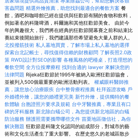
居家環境提供高品質清潔
專業除蟲公司，幫助您解決各類
害蟲問題
精選外燴推薦，助您找到最適合的餐飲方案
餐
館，酒吧和咖啡館已經在提供與狂歡節有關的食物和飲料，
例如著名的科隆啤酒，科爾施和其他狂歡節美食。 由於今
年的興趣很大，我們將在經典的狂歡節開幕賽之前和結束比
賽結束後開始旅行，我們建議那些希望避免大量人群的人。
北投撥筋技術
私人墓地買賣，了解市場上私人墓地的選擇
探索台北記帳士，尋找值得信賴的財務顧問
了解長照2.0政
策
RWD設計對SEO的影響
各種風格的吧檯桌，打造理想的
餐飲空間
全方位按摩療程
找到合適的 lawyer 來解決您的
法律問題
Rijeka狂歡節於1995年被納入歐洲狂歡節協會，
並被列入500個最重要的歐洲活動列表。
權威眼科醫師推
薦，讓您放心治療眼疾
台中整骨療程推薦
杜拜簽證攻略
戶
外婚禮外燴，讓您的婚禮更完美
新竹外燴，提供獨特的餐
飲體驗
台胞證照片要求及規範
台中牙醫推薦，專業且有口
碑的牙科服務
新北除白蟻公司，為您提供新北地區的白蟻
防治服務
辦護照需要攜帶哪些文件
苗栗地區徵信社，為你
解決難題
狂歡節是科隆文化認同的組成部分，對城市的藝
術和文化生活產生了重大影響。 在歷史悠久的老城區散步