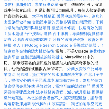
徵信社服務介紹，專業解決疑慮
每年，傳統的小丑，海盜
或牛仔都會出現，但是幻想可以自由飆升，每個人都穿著他
們喜歡的衣服。
太平脊椎矯正
護照申請所需材料，為您的
出國旅行做準備
台胞證申請的完整步驟
除白蟻費用，了解
白蟻防治的費用與服務項目
牆壁漏水修復，快速有效的牆
面漏水處理
台中按摩店選擇
台中眼科，專業醫師提供精準
治療
台胞證過期怎麼處理？
牙橋的選擇與優勢，改善牙齒
缺損
深入了解Google Search Console
骨導式助聽器，了
解這種革命性的聽力輔助技術
當然，不是Cidade
免費律師
諮詢平台
台胞證過期後的解決辦法
Maravilhosa中的一
切。 該市最著名的居民也許是讚助人的美第奇家族的成
員，他們的記憶被無數古蹟保留了。
外商投資設立公司專
業協助
開飲機，提供方便的飲水服務解決方案
台北月子中
心，提供安心的月子照護環境
精準聽力檢查，為您的聽力
健康提供專業評估
基隆律師，當地可靠的法律顧問
辦護照
需要攜帶哪些文件
法令紋醫美療程，減少歲月痕跡
提供精
緻外燴茶點，為您的聚會增色不少
居家清潔服務，讓每個
角落都乾淨如新
現代簡約主臥室設計，讓您的睡眠空間更