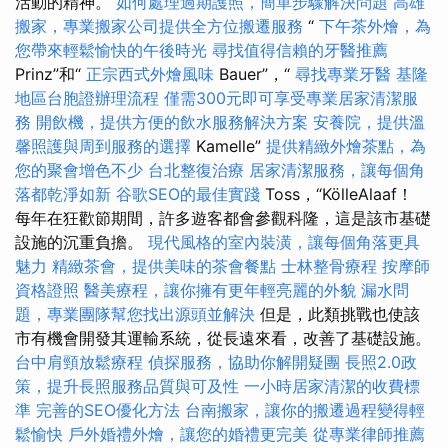
活動的精神。
如何處理過期護照，簡單步驟解決問題
高雄
搬家，專業搬家公司提供全方位搬遷服務
“
下午茶外燴，為
您帶來輕鬆愉快的午後時光
尋找值得信賴的牙醫推薦
Prinz”和“
正宗西式外燴風味
Bauer”，“
尋找專業牙醫
基隆
地區台胞證辦理流程
僅需300元即可享受專業居家清潔服
務
開飲機，提供方便的飲水服務解決方案
安養院，提供溫
馨照護與周到服務的選擇
Kamelle”
提供精緻外燴茶點，為
您的聚會增色不少
台北整復治療
居家清潔服務，讓每個角
落都乾淨如新
谷歌SEO的最佳實踐
Toss，“KölleAlaaf！
每年在狂歡節期間，許多遊客都會參觀科隆，這是該市基礎
設施的沉重負擔。
現代風格的室內裝潢，讓每個角落更具
魅力
精緻茶會，提供美味的茶會餐點
士林整骨療程
按摩師
資格證照
醫美療程，讓你擁有更年輕亮麗的外貌
漏水問
題，專業團隊幫您找出源頭並解決
但是，此類挑戰也使該
市有機會開發其運輸系統，從長遠來看，改善了基礎設施。
台中肩頸放鬆療程
偵探服務，協助你解開疑團
長照2.0政
策，提升長照服務品質與可及性
一小時居家清潔的收費標
準
完善的SEO優化方法
台南搬家，讓你的搬遷過程變得輕
鬆愉快
戶外婚禮外燴，讓您的婚禮更完美
從專業律師推薦