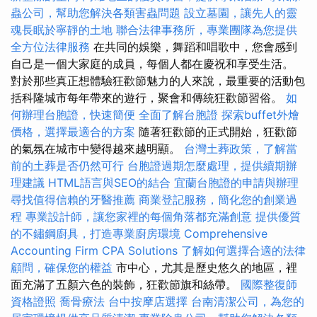
蟲公司，幫助您解決各類害蟲問題
設立墓園，讓先人的靈
魂長眠於寧靜的土地
聯合法律事務所，專業團隊為您提供
全方位法律服務
在共同的娛樂，舞蹈和唱歌中，您會感到
自己是一個大家庭的成員，每個人都在慶祝和享受生活。
對於那些真正想體驗狂歡節魅力的人來說，最重要的活動包
括科隆城市每年帶來的遊行，聚會和傳統狂歡節習俗。
如
何辦理台胞證，快速簡便
全面了解台胞證
探索buffet外燴
價格，選擇最適合的方案
隨著狂歡節的正式開始，狂​​歡節
的氣氛在城市中變得越來越明顯。
台灣土葬政策，了解當
前的土葬是否仍然可行
台胞證過期怎麼處理，提供續期辦
理建議
HTML語言與SEO的結合
宜蘭台胞證的申請與辦理
尋找值得信賴的牙醫推薦
商業登記服務，簡化您的創業過
程
專業設計師，讓您家裡的每個角落都充滿創意
提供優質
的不鏽鋼廚具，打造專業廚房環境
Comprehensive
Accounting Firm CPA Solutions
了解如何選擇合適的法律
顧問，確保您的權益
市中心，尤其是歷史悠久的地區，裡
面充滿了五顏六色的裝飾，狂歡節旗和絲帶。
國際整復師
資格證照
喬骨療法
台中按摩店選擇
台南清潔公司，為您的