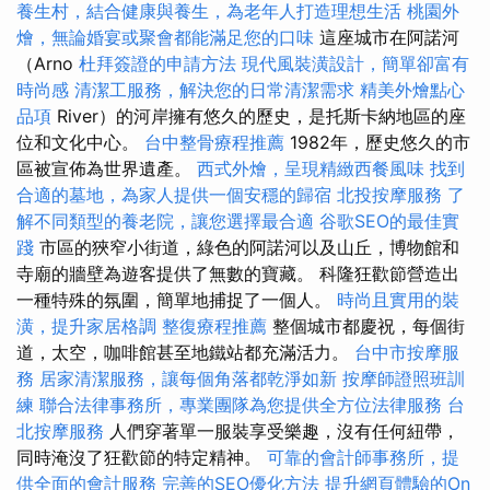
養生村，結合健康與養生，為老年人打造理想生活
桃園外
燴，無論婚宴或聚會都能滿足您的口味
這座城市在阿諾河
（Arno
杜拜簽證的申請方法
現代風裝潢設計，簡單卻富有
時尚感
清潔工服務，解決您的日常清潔需求
精美外燴點心
品項
River）的河岸擁有悠久的歷史，是托斯卡納地區的座
位和文化中心。
台中整骨療程推薦
1982年，歷史悠久的市
區被宣佈為世界遺產。
西式外燴，呈現精緻西餐風味
找到
合適的墓地，為家人提供一個安穩的歸宿
北投按摩服務
了
解不同類型的養老院，讓您選擇最合適
谷歌SEO的最佳實
踐
市區的狹窄小街道，綠色的阿諾河以及山丘，博物館和
寺廟的牆壁為遊客提供了無數的寶藏。 科隆狂歡節營造出
一種特殊的氛圍，簡單地捕捉了一個人。
時尚且實用的裝
潢，提升家居格調
整復療程推薦
整個城市都慶祝，每個街
道，太空，咖啡館甚至地鐵站都充滿活力。
台中市按摩服
務
居家清潔服務，讓每個角落都乾淨如新
按摩師證照班訓
練
聯合法律事務所，專業團隊為您提供全方位法律服務
台
北按摩服務
人們穿著單一服裝享受樂趣，沒有任何紐帶，
同時淹沒了狂歡節的特定精神。
可靠的會計師事務所，提
供全面的會計服務
完善的SEO優化方法
提升網頁體驗的On