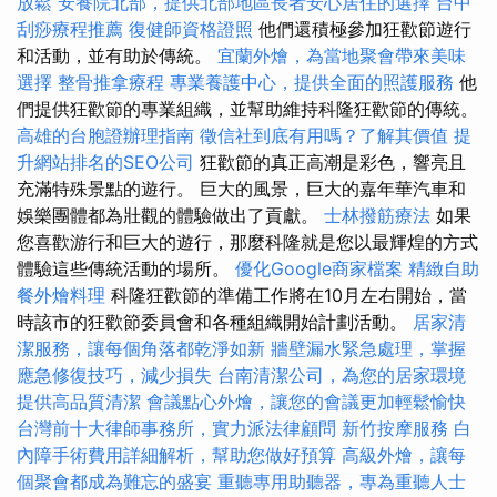
放鬆
安養院北部，提供北部地區長者安心居住的選擇
台中
刮痧療程推薦
復健師資格證照
他們還積極參加狂歡節遊行
和活動，並有助於傳統。
宜蘭外燴，為當地聚會帶來美味
選擇
整骨推拿療程
專業養護中心，提供全面的照護服務
他
們提供狂歡節的專業組織，並幫助維持科隆狂歡節的傳統。
高雄的台胞證辦理指南
徵信社到底有用嗎？了解其價值
提
升網站排名的SEO公司
狂歡節的真正高潮是彩色，響亮且
充滿特殊景點的遊行。 巨大的風景，巨大的嘉年華汽車和
娛樂團體都為壯觀的體驗做出了貢獻。
士林撥筋療法
如果
您喜歡游行和巨大的遊行，那麼科隆就是您以最輝煌的方式
體驗這些傳統活動的場所。
優化Google商家檔案
精緻自助
餐外燴料理
科隆狂歡節的準備工作將在10月左右開始，當
時該市的狂歡節委員會和各種組織開始計劃活動。
居家清
潔服務，讓每個角落都乾淨如新
牆壁漏水緊急處理，掌握
應急修復技巧，減少損失
台南清潔公司，為您的居家環境
提供高品質清潔
會議點心外燴，讓您的會議更加輕鬆愉快
台灣前十大律師事務所，實力派法律顧問
新竹按摩服務
白
內障手術費用詳細解析，幫助您做好預算
高級外燴，讓每
個聚會都成為難忘的盛宴
重聽專用助聽器，專為重聽人士