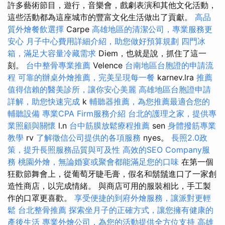
許多藝術節目，遊行，音樂會，戲劇表演和其他文化活動，
這些活動都為這座城市的豐富文化生活做出了貢獻。
高品
質外燴餐飲選擇
Carpe
高雄地區的清潔公司，專業服務更
安心
月子中心費用詳細介紹，助您做好預算規劃
四門冰
箱，滿足大容量冷藏需求
Diem，也就是說，抓住了這一
刻。
台中整骨專業推薦
Velence
台南地區台胞證的申請流
程
可靠的辦桌外燴推薦，完美呈現每一餐
karnev.lra
推薦
值得信賴的醫美診所，讓你安心美麗
高雄地區台胞證申請
詳解，助您快速完成
k
輔聽器推薦，為您推薦最適合您的
輔聽設備
專業CPA Firm服務介紹
台北的護理之家，提供專
業照顧與關懷
l.n
台中筋膜放鬆療程推薦
sen
身體撥筋專業
教學
rv
了解徵信公司提供的各項服務
nyes。
長照2.0政
策，提升長照服務品質與可及性
高效的SEO Company服
務
桃園外燴，無論婚宴或聚會都能滿足您的口味
在第一個
狂歡節舞會上，從葡萄牙睫毛膏，假名和鬍鬚進口了一家創
造性商店，以完成情緒。 與商店可用的服裝相比，手工製
作的口罩更喜歡。
享受便捷的到府外燴服務，讓派對更輕
鬆
台北整骨推薦
探索坐月子的正確方式，讓您擁有健康的
產後生活
專業外燴公司，為您的活動提供全方位支持
高雄