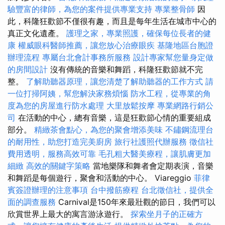
驗豐富的律師，為您的案件提供專業支持
專業整骨師
因
此，科隆狂歡節不僅很有趣，而且是每年生活在城市中心的
真正文化遺產。
護理之家，專業照護，確保每位長者的健
康
權威眼科醫師推薦，讓您放心治療眼疾
基隆地區台胞證
辦理流程
專屬台北會計事務所服務
設計專家幫您量身定做
的房間設計
沒有傳統的音樂和舞蹈，科隆狂歡節就不完
整。
了解助聽器原理，讓您清楚了解助聽器的工作方式
請
一位打掃阿姨，幫您解決家務煩惱
防水工程，從專業的角
度為您的房屋進行防水處理
大里放鬆按摩
專業網路行銷公
司
在活動的中心，總有音樂，這是狂歡節心情的重要組成
部分。
精緻茶會點心，為您的聚會增添美味
不鏽鋼流理台
的耐用性，助您打造完美廚房
旅行社護照代辦服務
徵信社
費用透明，服務高效可靠
毛孔粗大醫美療程，讓肌膚更加
細緻
高效的關鍵字策略
當地樂隊和舞者會定期表演，音樂
和舞蹈是每個遊行，聚會和活動的中心。 Viareggio
菲律
賓簽證辦理的注意事項
台中撥筋療程
台北徵信社，提供全
面的調查服務
Carnival是150年來最壯觀的節日，我們可以
欣賞世界上最大的寓言游泳遊行。
探索坐月子的正確方