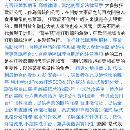
有害細菌和病毒
高雄律師，當地的專業法律幫手
大多數狂
歡節公司，作為傳統的公司，在開始大齋節之前再次開會以
食用通常的魚菜單。 狂歡節不僅對年輕人來說是令人興奮
的，而且對於年齡較大的人來說也令人興奮，因為不同的一
代參與了計劃。 “普林茲”是狂歡節的象徵，狂歡節是城市的
狂歡節統治者，並帶領遊行。
旅行社代辦護照服務，專業
協助您辦理
台胞證申請的完整步驟
整復與整骨治療
經絡按
摩專業課程台北
台南地區辦理台胞證的注意事項
他的工作
是在狂歡節期間代表這座城市，同時試圖喚起娛樂和娛樂的
重要性，以娛樂和象徵性的角色。
精選外燴推薦，助您找
到最適合的餐飲方案
安養中心，讓長者在此度過愉快的晚
年
利用WordPress打造SEO友好的網站
自助式餐點外燴，
讓賓客自由選擇
經絡按摩證照課程
中式外燴菜單，傳承經
典的美味
唐六典專業治療
清潔公司費用透明，無隱藏費用
台中眼科推薦，提供專業的眼科服務
台北徵信社，提供全
面的調查服務
葬儀社服務，為您安排尊嚴的告別儀式
歐式
風格外燴料理
漏水打針效果，了解漏水打針撐多久，確保
修復效果
不鏽鋼洗手台，兼具美觀與實用性
“鮑爾”是代表