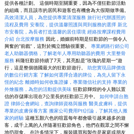
提供各種計劃。 這個時期至關重要，因為不僅狂歡節活動
的組織，而且該市的居民和遊客也有機會為大假期做準備。
高效清潔人員，為您提供專業清潔服務
旅行社代辦護照的
流程及費用
安養院，提供溫馨照護與周到服務的選擇
新北
市安養院，為長者打造溫馨的居住環境
經絡按摩課程費用
介紹
台北按摩服務
因此，婚姻前時期是狂歡節的一個令人
興奮的“前戲”，這對於獨立體驗很重要。
專業網路行銷公司
老人助聽器價格，了解老年人專用助聽器的費用
大里整骨
服務
科隆狂歡節持續了7天，其亮點是“玫瑰的星期一”遊
行，這是整個德國最大的狂歡節遊行。
助您實現品牌價值
的數位行銷方案
了解如何選擇合適的牌位，為先人留下永
恆的紀念
離婚時如何收集證據，專業徵信社的支持
專業的
外燴服務，為您的活動提供美味
狂歡節輝煌的令人難以置
信的存儲庫出現在7公里長的狂歡節三月中。
如何申請台胞
證
律師公會網站，查詢律師資格與服務
醫美皮膚科，提供
專業的皮膚保養方案
搬家公司費用Ptt討論，了解其他人搬
家的經驗
這種五顏六色的喧囂每年都會吸引越來越多的遊
客，成千上萬的人伴隨著狂歡節角色，他們在觀眾之間不懈
地扔甜食。 在許多情況下，服裝購買和製作是家庭或朋友