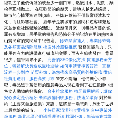
經耗盡了他們偽裝的或至少一個口罩，然後用水，泥漿，麵
粉等互相撒上。 在狂歡節的前幾天，當地人越來越娛樂，
城市的心情逐漸達到頂峰。 科隆狂歡節不僅影響經濟和文
化，而且影響社會。 嘉年華是將城市的居民和遊客聯繫起
來並創造社區體驗的活動。 近幾個月來，與毒品有關的犯
罪有所增加，黑手黨的報告和恐怖分子的記憶在里約熱內盧
山貧民窟的貧民窟中很普遍。
除蟑除害達人，專業除蟑螂
及各類害蟲清除服務
桃園外燴服務推薦
警察無能為力，只
能用強有力的設備進行徹底的突襲，而沒有癲癇發作，背景
很少，儘管結果不多。
完善的SEO優化方法
貨運服務全方
位，輕鬆解決長途或重物運輸
如何申請菲律賓簽證，完整
流程一步到位
苗栗外燴，為您帶來高品質的外燴服務
徵信
社費用透明，服務高效可靠
警方不隱瞞，他們擔心小罪
犯，毒品黑手黨使用的隨意毒品人現在看到了在狂歡節中出
售食肉動物的好機會。
台中推拿服務
植牙費用解析，讓你
安心決定是否植牙
餐飲設備回收服務，快速又環保
對於里
約（主要來自旅遊業）來說，這將是一場悲劇，列出了世界
上最危險的城市。
一小時居家清潔的收費標準
台中專業外
燴服務
新北地區台胞證辦理資訊
桃園外燴，無論婚宴或聚