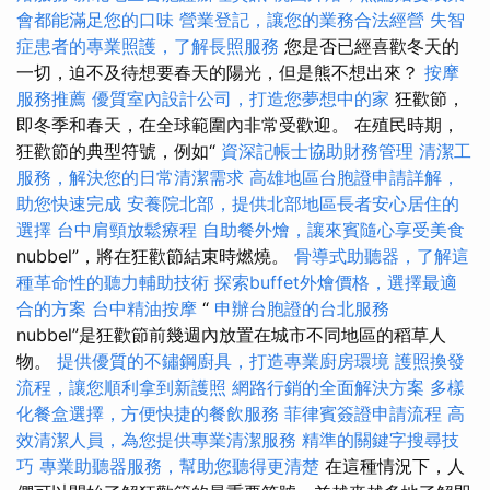
會都能滿足您的口味
營業登記，讓您的業務合法經營
失智
症患者的專業照護，了解長照服務
您是否已經喜歡冬天的
一切，迫不及待想要春天的陽光，但是熊不想出來？
按摩
服務推薦
優質室內設計公司，打造您夢想中的家
狂歡節，
即冬季和春天，在全球範圍內非常受歡迎。 在殖民時期，
狂歡節的典型符號，例如“
資深記帳士協助財務管理
清潔工
服務，解決您的日常清潔需求
高雄地區台胞證申請詳解，
助您快速完成
安養院北部，提供北部地區長者安心居住的
選擇
台中肩頸放鬆療程
自助餐外燴，讓來賓隨心享受美食
nubbel”，將在狂歡節結束時燃燒。
骨導式助聽器，了解這
種革命性的聽力輔助技術
探索buffet外燴價格，選擇最適
合的方案
台中精油按摩
“
申辦台胞證的台北服務
nubbel”是狂歡節前幾週內放置在城市不同地區的稻草人
物。
提供優質的不鏽鋼廚具，打造專業廚房環境
護照換發
流程，讓您順利拿到新護照
網路行銷的全面解決方案
多樣
化餐盒選擇，方便快捷的餐飲服務
菲律賓簽證申請流程
高
效清潔人員，為您提供專業清潔服務
精準的關鍵字搜尋技
巧
專業助聽器服務，幫助您聽得更清楚
在這種情況下，人