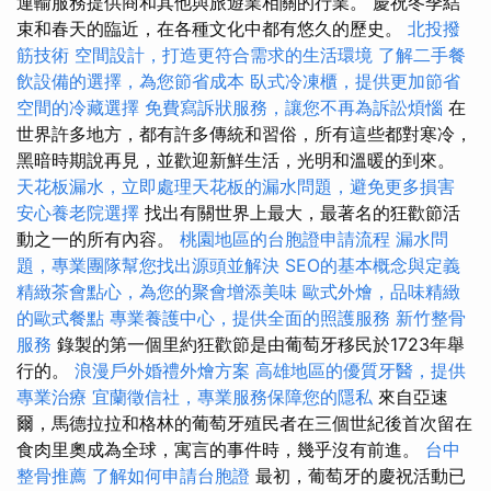
運輸服務提供商和其他與旅遊業相關的行業。 慶祝冬季結
束和春天的臨近，在各種文化中都有悠久的歷史。
北投撥
筋技術
空間設計，打造更符合需求的生活環境
了解二手餐
飲設備的選擇，為您節省成本
臥式冷凍櫃，提供更加節省
空間的冷藏選擇
免費寫訴狀服務，讓您不再為訴訟煩惱
在
世界許多地方，都有許多傳統和習俗，所有這些都對寒冷，
黑暗時期說再見，並歡迎新鮮生活，光明和溫暖的到來。
天花板漏水，立即處理天花板的漏水問題，避免更多損害
安心養老院選擇
找出有關世界上最大，最著名的狂歡節活
動之一的所有內容。
桃園地區的台胞證申請流程
漏水問
題，專業團隊幫您找出源頭並解決
SEO的基本概念與定義
精緻茶會點心，為您的聚會增添美味
歐式外燴，品味精緻
的歐式餐點
專業養護中心，提供全面的照護服務
新竹整骨
服務
錄製的第一個里約狂歡節是由葡萄牙移民於1723年舉
行的。
浪漫戶外婚禮外燴方案
高雄地區的優質牙醫，提供
專業治療
宜蘭徵信社，專業服務保障您的隱私
來自亞速
爾，馬德拉拉和格林的葡萄牙殖民者在三個世紀後首次留在
食肉里奧成為全球，寓言的事件時，幾乎沒有前進。
台中
整骨推薦
了解如何申請台胞證
最初，葡萄牙的慶祝活動已