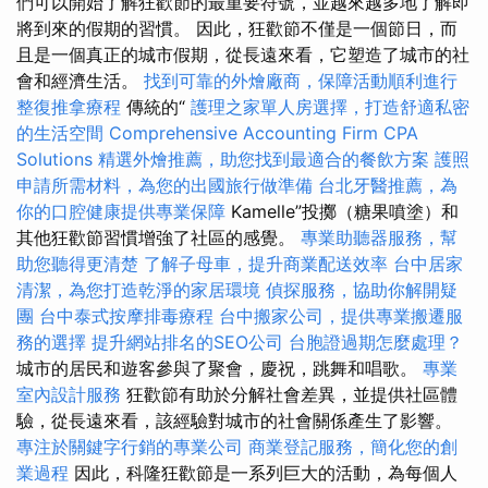
們可以開始了解狂歡節的最重要符號，並越來越多地了解即
將到來的假期的習慣。 因此，狂歡節不僅是一個節日，而
且是一個真正的城市假期，從長遠來看，它塑造了城市的社
會和經濟生活。
找到可靠的外燴廠商，保障活動順利進行
整復推拿療程
傳統的“
護理之家單人房選擇，打造舒適私密
的生活空間
Comprehensive Accounting Firm CPA
Solutions
精選外燴推薦，助您找到最適合的餐飲方案
護照
申請所需材料，為您的出國旅行做準備
台北牙醫推薦，為
你的口腔健康提供專業保障
Kamelle”投擲（糖果噴塗）和
其他狂歡節習慣增強了社區的感覺。
專業助聽器服務，幫
助您聽得更清楚
了解子母車，提升商業配送效率
台中居家
清潔，為您打造乾淨的家居環境
偵探服務，協助你解開疑
團
台中泰式按摩排毒療程
台中搬家公司，提供專業搬遷服
務的選擇
提升網站排名的SEO公司
台胞證過期怎麼處理？
城市的居民和遊客參與了聚會，慶祝，跳舞和唱歌。
專業
室內設計服務
狂歡節有助於分解社會差異，並提供社區體
驗，從長遠來看，該經驗對城市的社會關係產生了影響。
專注於關鍵字行銷的專業公司
商業登記服務，簡化您的創
業過程
因此，科隆狂歡節是一系列巨大的活動，為每個人