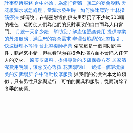
計事務所服務
台中外燴，為您打造獨一無二的宴會餐點
天
花板漏水緊急處理，當漏水發生時，如何快速應對
士林撥
筋療法
據傳說，在都靈附近的伊夫里亞扔了不少於500噸
的橙色，這將使人們為他們的反對暴政的自由而為人口奮
鬥。
月嫂一天多少錢，幫助您了解產後照護費用
提供專業
的外燴服務，滿足您的宴會需求
辦理台胞證的完整指引，
快速辦理不等待
台北整復師專業
儘管這是一個開朗的事
件，聽起來不錯，但觀看視頻在橙色投擲方面不會陷入任何
人的交火。
醫美皮膚科，提供專業的皮膚保養方案
居家清
潔費用明細，讓您安心選擇
花葬陽明山，選擇一個環境優
美的安葬場所
台中運動按摩服務
與我們的公共汽車之旅類
似，只有男性只參與遊行，可怕的面具和服裝，從而消除了
冬季的疲勞。